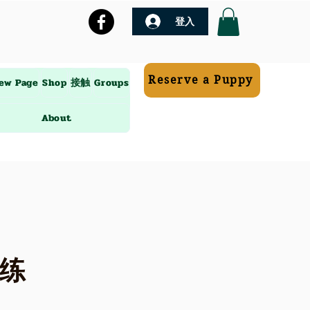
登入
Reserve a Puppy
ew Page
Shop
接触
Groups
About
练