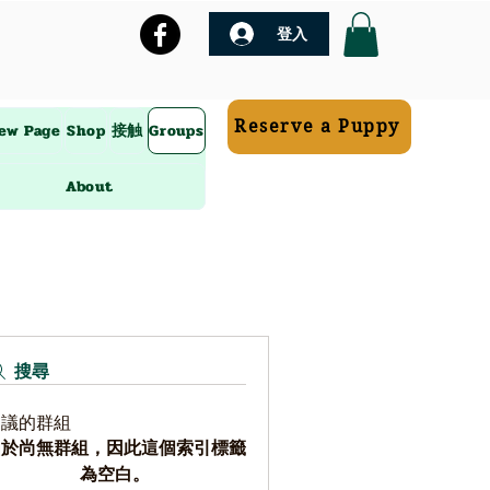
登入
Reserve a Puppy
ew Page
Shop
接触
Groups
About
搜尋
建議的群組
由於尚無群組，因此這個索引標籤
為空白。