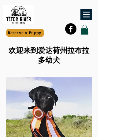
Reserve a Puppy
欢迎来到爱达荷州拉布拉
多幼犬